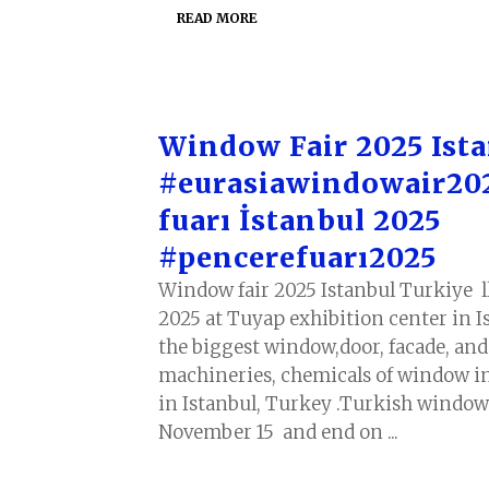
READ MORE
Window Fair 2025 Ista
#eurasiawindowair202
fuarı İstanbul 2025
#pencerefuarı2025
Window fair 2025 Istanbul Turkiye l
2025 at Tuyap exhibition center in I
the biggest window,door, facade, an
machineries, chemicals of window in
in Istanbul, Turkey .Turkish window
November 15 and end on ...