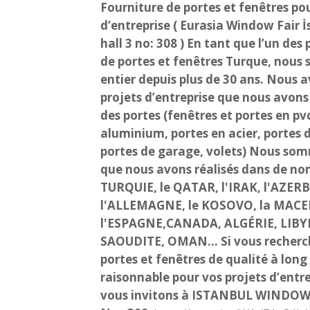
Fourniture de portes et fenêtres pou
d’entreprise ( Eurasia Window Fair İ
hall 3 no: 308 )
En tant que l’un des 
de portes et fenêtres Turque, nous
entier depuis plus de 30 ans. Nous
projets d’entreprise que nous avons
des portes (fenêtres et portes en pv
aluminium, portes en acier, portes 
portes de garage, volets)
Nous somm
que nous avons réalisés dans de no
TURQUIE, le QATAR, l'IRAK, l'AZER
l'ALLEMAGNE, le KOSOVO, la MACE
l'ESPAGNE,CANADA, ALGÉRIE, LIBY
SAOUDITE, OMAN…
Si vous recherc
portes et fenêtres de qualité à long
raisonnable pour vos projets d’entre
vous invitons à ISTANBUL WINDOW F