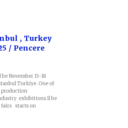
nbul , Turkey
5 / Pencere
l be November 15-18
stanbul Turkiye. One of
d production
dustry exhibitions ll be
 fairs starts on