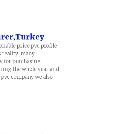
urer,Turkey
onable price pvc profile
s reality ,many
y for purchasing
ring the whole year and
E pvc company we also