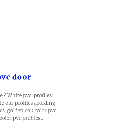
pvc door
e ? White pvc profiles?
te our profiles acording
es, golden oak color pvc
color pvc profiles...