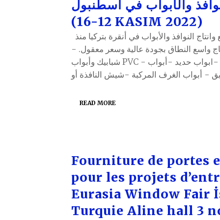
افذ والأبواب في اسطنبول
(12-16 KASIM 2022)
نحن شركة نعمل في تصنيع وانتاج النوافذ والأبواب في أنقرة بتركيا منذ
 لدينا خط إنتاج واسع النطاق بجودة عالية وسعر معقول
شبابيك وأبواب PVC - ابواب وشبابيك الومنيوم -ابواب حديد -أبواب
READ MORE
Fourniture de portes e
pour les projets d’entr
Eurasia Window Fair İ
Turquie Aline hall 3 n