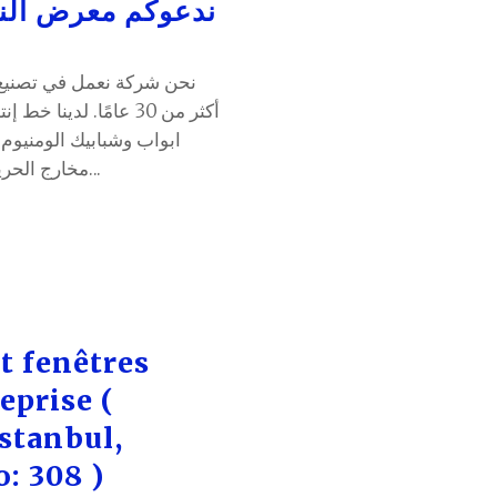
ندعوكم معرض النو
أكثر من 30 عامًا.. -
مخارج الحريق - أبواب الغرف المركبة -شيش النافذة أو...
t fenêtres
eprise (
stanbul,
o: 308 )