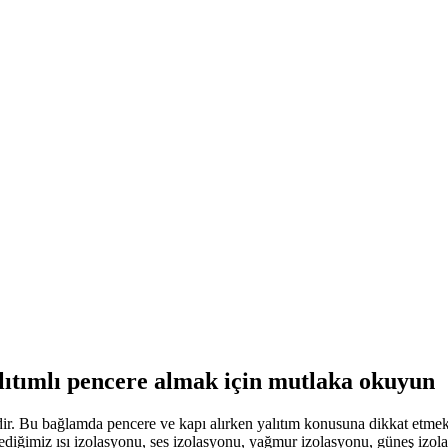
alıtımlı pencere almak için mutlaka okuyun
idir. Bu bağlamda pencere ve kapı alırken yalıtım konusuna dikkat etmek
lediğimiz ısı izolasyonu, ses izolasyonu, yağmur izolasyonu, güneş izol