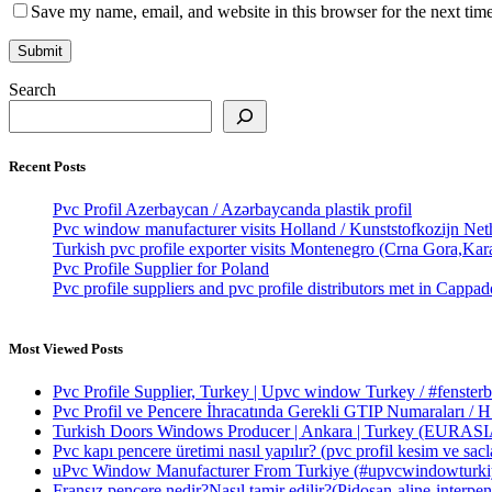
Save my name, email, and website in this browser for the next tim
Search
Recent Posts
Pvc Profil Azerbaycan / Azərbaycanda plastik profil
Pvc window manufacturer visits Holland / Kunststofkozijn Net
Turkish pvc profile exporter visits Montenegro (Crna Gora,Kar
Pvc Profile Supplier for Poland
Pvc profile suppliers and pvc profile distributors met in Cappa
Most Viewed Posts
Pvc Profile Supplier, Turkey | Upvc window Turkey / #fenste
Pvc Profil ve Pencere İhracatında Gerekli GTIP Numaraları / H
Turkish Doors Windows Producer | Ankara | Turkey (E
Pvc kapı pencere üretimi nasıl yapılır? (pvc profil kesim ve sa
uPvc Window Manufacturer From Turkiye (#upvcwindowturki
Fransız pencere nedir?Nasıl tamir edilir?(Pidosan-aline-interpen