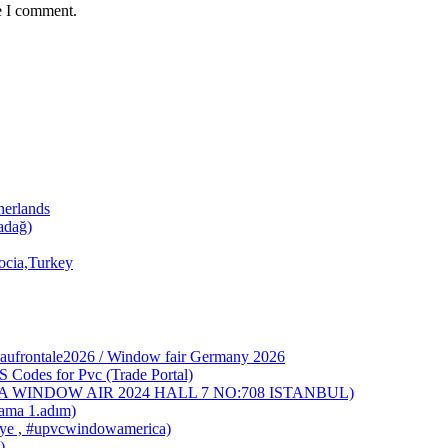
e I comment.
herlands
adağ)
docia,Turkey
rbaufrontale2026 / Window fair Germany 2026
S Codes for Pvc (Trade Portal)
URASIA WINDOW AIR 2024 HALL 7 NO:708 ISTANBUL)
clama 1.adım)
ye , #upvcwindowamerica)
)