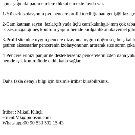
için aşağıdaki parametrelere dikkat etmekte fayda var.
1-Yüksek izolasyonlu pvc pencere profili tercihi(taban genişiği fazla,o
2-Cam katman sayısı fazla(çift yada üçlü cam)kalınlıgı(4mm çok tabak
ısı,ses,rüzgar,güneş kontrolü yapılır hemde kırılganlık,mukavemet gibi öz
3-Profil sitemine uygun,pencere dizaynına uygun doğru seçilmiş kalitel
getiren aksesuarlar pencerenin izolasyonunun artırarak size sorun çık
4-Pencerelerinizi panjur ile desteklerseniz pencerelerinizden daha yü
hemde ışık kontrolünde ciddi katkı sağlar.
Daha fazla detaylı bilgi için bizimle irtibat kurabilirsiniz.
İrtibat : Mikail Kılıçlı
e-mail:Mk@pidosan.com
Whats app:00 90 533 592 15 43