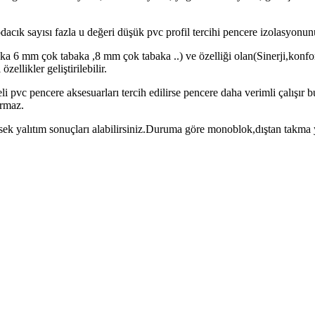
dacık sayısı fazla u değeri düşük pvc profil tercihi pencere izolasyonunu
a 6 mm çok tabaka ,8 mm çok tabaka ..) ve özelliği olan(Sinerji,konfo
ellikler geliştirilebilir.
i pvc pencere aksesuarları tercih edilirse pencere daha verimli çalışır 
armaz.
ksek yalıtım sonuçları alabilirsiniz.Duruma göre monoblok,dıştan takma 